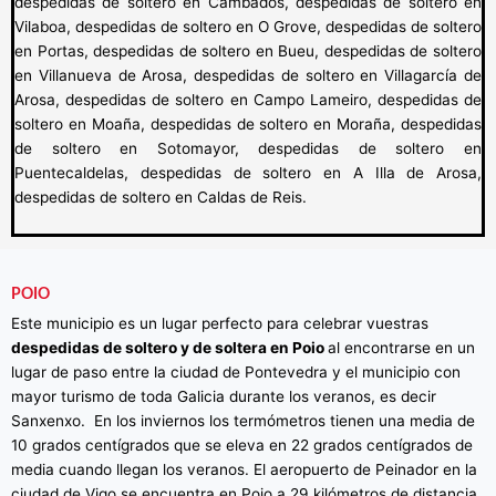
despedidas de soltero en Cambados, despedidas de soltero en
Vilaboa, despedidas de soltero en O Grove, despedidas de soltero
en Portas, despedidas de soltero en Bueu, despedidas de soltero
en Villanueva de Arosa, despedidas de soltero en Villagarcía de
Arosa, despedidas de soltero en Campo Lameiro, despedidas de
soltero en Moaña, despedidas de soltero en Moraña, despedidas
de soltero en Sotomayor, despedidas de soltero en
Puentecaldelas, despedidas de soltero en A Illa de Arosa,
despedidas de soltero en Caldas de Reis.
POIO
Este municipio es un lugar perfecto para celebrar vuestras
despedidas de soltero y de soltera en Poio
al encontrarse en un
lugar de paso entre la ciudad de Pontevedra y el municipio con
mayor turismo de toda Galicia durante los veranos, es decir
Sanxenxo. En los inviernos los termómetros tienen una media de
10 grados centígrados que se eleva en 22 grados centígrados de
media cuando llegan los veranos. El aeropuerto de Peinador en la
ciudad de Vigo se encuentra en Poio a 29 kilómetros de distancia