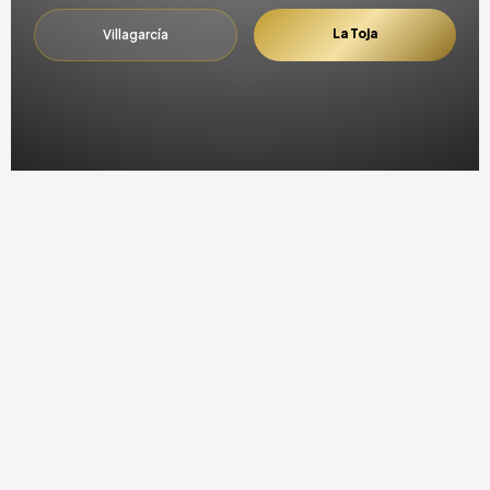
La Toja
Villagarcía