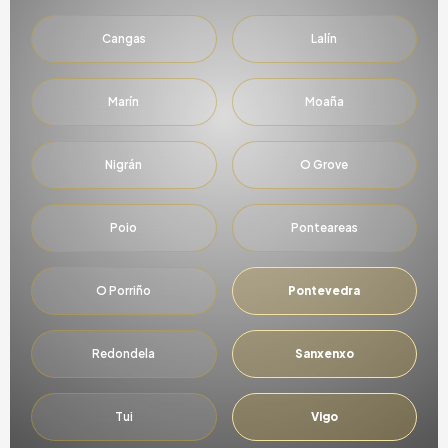
Cangas
Lalín
Marín
Moaña
Nigrán
O Grove
Poio
Ponteareas
O Porriño
Pontevedra
Redondela
Sanxenxo
Tui
Vigo