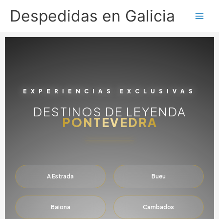
Ir
Despedidas en Galicia
al
contenido
EXPERIENCIAS EXCLUSIVAS
DESTINOS DE LEYENDA
PONTEVEDRA
A Estrada
Bueu
Baiona
Cambados