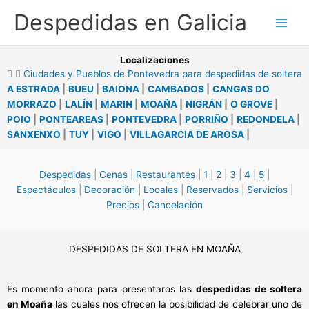
Ir
Despedidas en Galicia
al
contenido
Localizaciones
Ciudades y Pueblos de Pontevedra para despedidas de soltera
A ESTRADA
|
BUEU
|
BAIONA
|
CAMBADOS
|
CANGAS DO
MORRAZO
|
LALÍN
|
MARIN
|
MOAÑA
|
NIGRÁN
|
O GROVE
|
POIO
|
PONTEAREAS
|
PONTEVEDRA
|
PORRIÑO
|
REDONDELA
|
SANXENXO
|
TUY
|
VIGO
|
VILLAGARCIA DE AROSA
|
Despedidas
|
Cenas
|
Restaurantes
|
1
|
2
|
3
|
4
|
5
|
Espectáculos
|
Decoración
|
Locales
|
Reservados
|
Servicios
|
Precios
|
Cancelación
DESPEDIDAS DE SOLTERA EN MOAÑA
Es momento ahora para presentaros las
despedidas de soltera
en Moaña
las cuales nos ofrecen la posibilidad de celebrar uno de