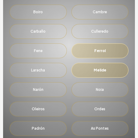
Boiro
Cambre
Carballo
Culleredo
Fene
Ferrol
Laracha
Melide
Narón
Noia
Oleiros
Ordes
Padrón
As Pontes