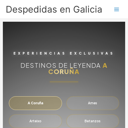
Ir
Despedidas en Galicia
al
contenido
EXPERIENCIAS EXCLUSIVAS
DESTINOS DE LEYENDA
A
CORUÑA
A Coruña
Ames
Arteixo
Betanzos