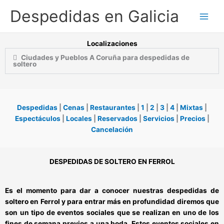
Ir
Despedidas en Galicia
al
contenido
Localizaciones
Ciudades y Pueblos A Coruña para despedidas de
soltero
Despedidas
|
Cenas
|
Restaurantes
|
1
|
2
|
3
|
4
|
Mixtas
|
Espectáculos
|
Locales
|
Reservados
|
Servicios
|
Precios
|
Cancelación
DESPEDIDAS DE SOLTERO EN FERROL
Es el momento para dar a conocer nuestras
despedidas de
soltero en Ferrol
y para entrar más en profundidad diremos que
son un tipo de eventos sociales que se realizan en uno de los
fines de semana previos a una boda. Estos
eventos sociales en