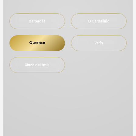
Barbadás
O Carballiño
Ourense
Verín
Xinzo de Limia