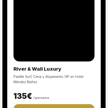
River & Wall Luxury
Paddle Surf, Cena y Alojamiento VIP en Hotel
Méndez Núñez.
135€
/ persona