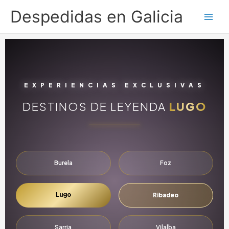
Ir
Despedidas en Galicia
al
contenido
EXPERIENCIAS EXCLUSIVAS
DESTINOS DE LEYENDA
LUGO
Burela
Foz
Lugo
Ribadeo
Sarria
Vilalba