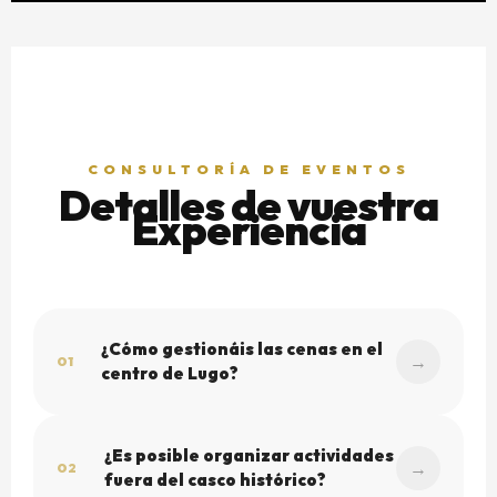
CONSULTORÍA DE EVENTOS
Detalles de vuestra
Experiencia
¿Cómo gestionáis las cenas en el
01
centro de Lugo?
Trabajamos exclusivamente con restaurantes
seleccionados en la Rúa Nova y alrededores de la
¿Es posible organizar actividades
02
Plaza de España. Aseguramos reservados
fuera del casco histórico?