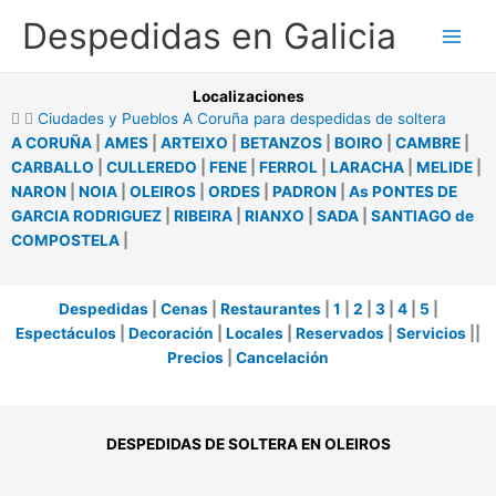
Ir
Despedidas en Galicia
al
contenido
Localizaciones
Ciudades y Pueblos A Coruña para despedidas de soltera
A CORUÑA
|
AMES
|
ARTEIXO
|
BETANZOS
|
BOIRO
|
CAMBRE
|
CARBALLO
|
CULLEREDO
|
FENE
|
FERROL
|
LARACHA
|
MELIDE
|
NARON
|
NOIA
|
OLEIROS
|
ORDES
|
PADRON
|
As PONTES DE
GARCIA RODRIGUEZ
|
RIBEIRA
|
RIANXO
|
SADA
|
SANTIAGO de
COMPOSTELA
|
Despedidas
|
Cenas
|
Restaurantes
|
1
|
2
|
3
|
4
|
5
|
Espectáculos
|
Decoración
|
Locales
|
Reservados
|
Servicios
||
Precios
|
Cancelación
DESPEDIDAS DE SOLTERA EN OLEIROS