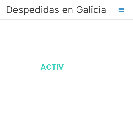
Ir
Despedidas en Galicia
al
contenido
- DESPEDIDASENGALICIA.ES -
ACTIV
IDADES