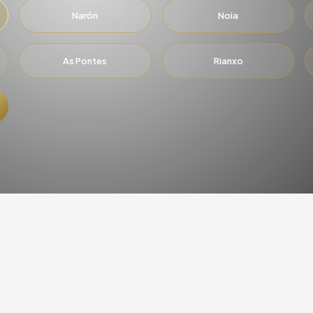
Narón
Noia
As Pontes
Rianxo