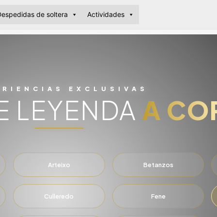
espedidas de soltera
Actividades
ERIENCIAS EXCLUSIVAS
E LEYENDA
A CO
Arteixo
Betanzos
Culleredo
Fene