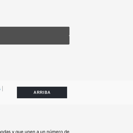
s
|
ARRIBA
s bodas y que unen a un número de