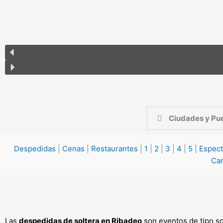
Ciudades y Pue
Despedidas
|
Cenas
|
Restaurantes
|
1
|
2
|
3
|
4
|
5
|
Espect
Ca
Las
despedidas de soltera en Ribadeo
son eventos de tipo so