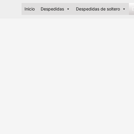
Ir
Inicio
Despedidas
Despedidas de soltero
D
al
contenido