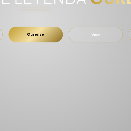
Ourense
Verín