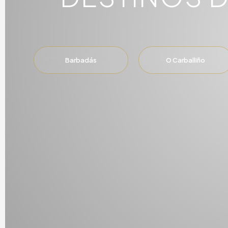
Barbadás
O Carballiño