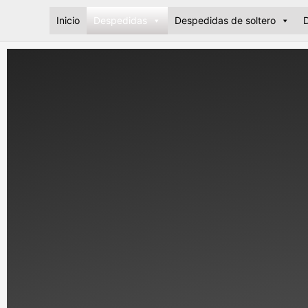
Ir
Inicio
Despedidas
Despedidas de soltero
D
al
contenido