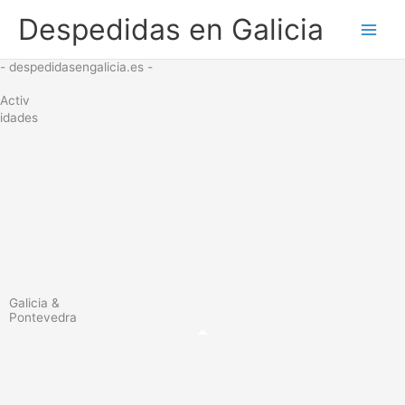
Ir
Despedidas en Galicia
al
contenido
- despedidasengalicia.es -
Activ
idades
Galicia &
Pontevedra