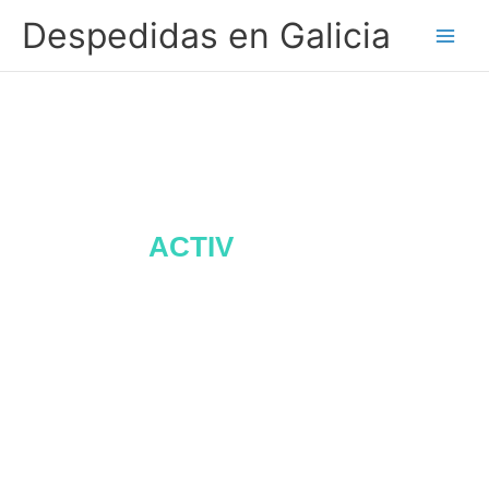
Ir
Despedidas en Galicia
al
contenido
- DESPEDIDASENGALICIA.ES -
ACTIV
IDADES