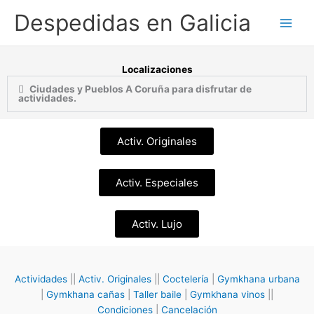
Ir
Despedidas en Galicia
al
contenido
Localizaciones
Ciudades y Pueblos A Coruña para disfrutar de
actividades.
Activ. Originales
Activ. Especiales
Activ. Lujo
Actividades
||
Activ. Originales
||
Coctelería
|
Gymkhana urbana
|
Gymkhana cañas
|
Taller baile
|
Gymkhana vinos
||
Condiciones
|
Cancelación