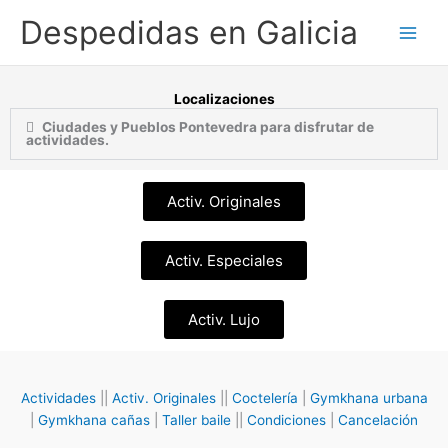
Ir
Despedidas en Galicia
al
contenido
Localizaciones
Ciudades y Pueblos Pontevedra para disfrutar de
actividades.
Activ. Originales
Activ. Especiales
Activ. Lujo
Actividades
||
Activ. Originales
||
Coctelería
|
Gymkhana urbana
|
Gymkhana cañas
|
Taller baile
||
Condiciones
|
Cancelación