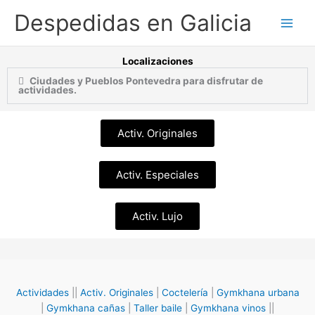
Ir
Despedidas en Galicia
al
contenido
Localizaciones
Ciudades y Pueblos Pontevedra para disfrutar de
actividades.
Activ. Originales
Activ. Especiales
Activ. Lujo
Actividades
||
Activ. Originales
|
Coctelería
|
Gymkhana urbana
|
Gymkhana cañas
|
Taller baile
|
Gymkhana vinos
||