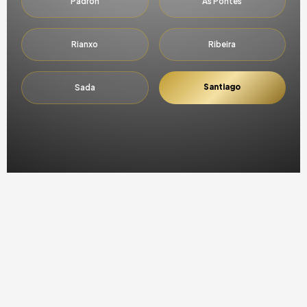
Padrón
As Pontes
Rianxo
Ribeira
Santiago
Sada