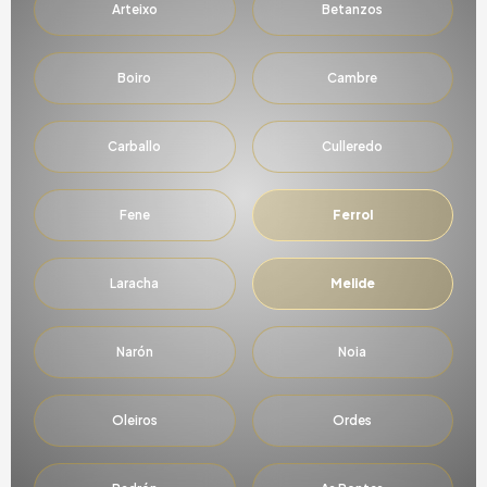
Arteixo
Betanzos
Boiro
Cambre
Carballo
Culleredo
Fene
Ferrol
Laracha
Melide
Narón
Noia
Oleiros
Ordes