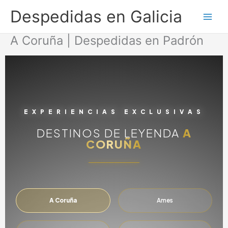
Ir
Despedidas en Galicia
al
contenido
A Coruña | Despedidas en Padrón
EXPERIENCIAS EXCLUSIVAS
DESTINOS DE LEYENDA
A
CORUÑA
A Coruña
Ames