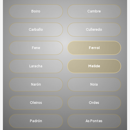
Boiro
Cambre
Carballo
Culleredo
Fene
Ferrol
Laracha
Melide
Narón
Noia
Oleiros
Ordes
Padrón
As Pontes