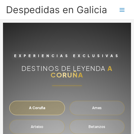
Ir
Despedidas en Galicia
al
contenido
EXPERIENCIAS EXCLUSIVAS
DESTINOS DE LEYENDA
A
CORUÑA
A Coruña
Ames
Arteixo
Betanzos