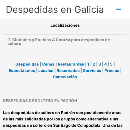
Ir
Despedidas en Galicia
al
contenido
Localizaciones
Ciudades y Pueblos A Coruña para despedidas de
soltero
Despedidas
|
Cenas
|
Restaurantes
|
1
|
2
|
3
|
4
|
5
|
Espectáculos
|
Locales
|
Reservados
|
Servicios
|
Precios
|
Cancelación
DESPEDIDAS DE SOLTERO EN PADRÓN
Las
despedidas de soltero en Padrón
son posiblemente unas
de las más solicitadas por los grupos como alternativa a las
despedidas de soltero en Santiago de Compostela
. Una de las