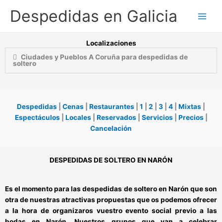
Ir
Despedidas en Galicia
al
contenido
Localizaciones
Ciudades y Pueblos A Coruña para despedidas de
soltero
Despedidas
|
Cenas
|
Restaurantes
|
1
|
2
|
3
|
4
|
Mixtas
|
Espectáculos
|
Locales
|
Reservados
|
Servicios
|
Precios
|
Cancelación
DESPEDIDAS DE SOLTERO EN NARÓN
Es el momento para las
despedidas de soltero en Narón
que son
otra de nuestras atractivas propuestas que os podemos ofrecer
a la hora de organizaros vuestro
evento social previo a las
bodas en Narón
. Nuestros grupos que van a
celebrar