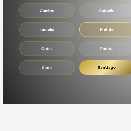
Cambre
Carballo
Laracha
Melide
Ordes
Padrón
Santiago
Sada