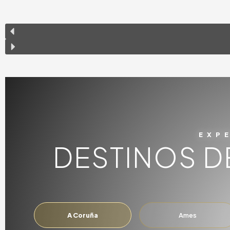
EXP
DESTINOS D
A Coruña
Ames