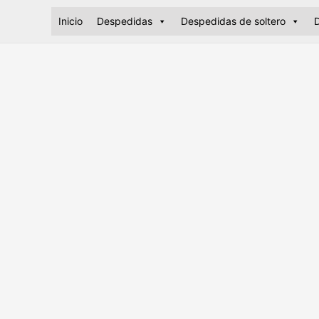
Ir
Inicio
Despedidas
Despedidas de soltero
D
al
contenido