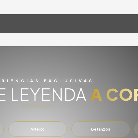
ERIENCIAS EXCLUSIVAS
E LEYENDA
A CO
Arteixo
Betanzos