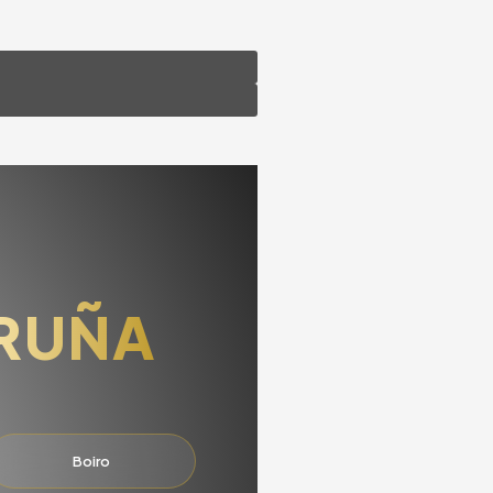
RUÑA
Boiro