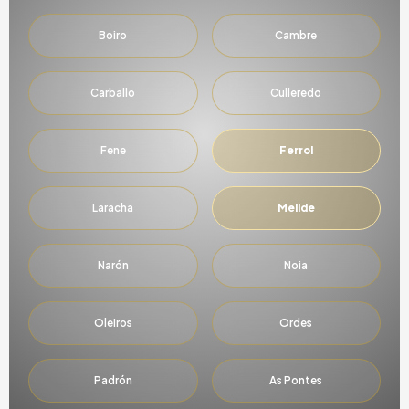
Boiro
Cambre
Carballo
Culleredo
Fene
Ferrol
Laracha
Melide
Narón
Noia
Oleiros
Ordes
Padrón
As Pontes