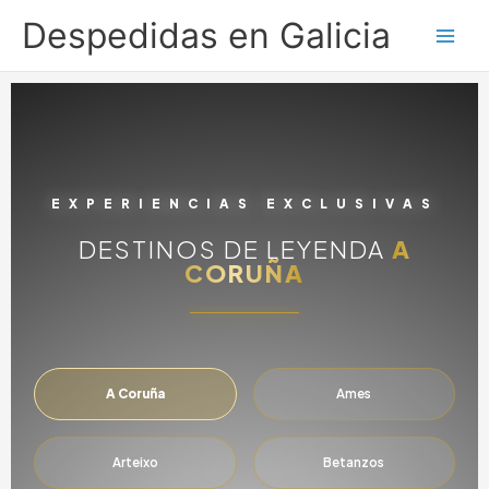
Ir
Despedidas en Galicia
al
contenido
EXPERIENCIAS EXCLUSIVAS
DESTINOS DE LEYENDA
A
CORUÑA
A Coruña
Ames
Arteixo
Betanzos